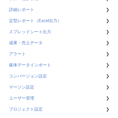
詳細レポート
X広告
よくある質問
使い方
定型レポート（Excel出力）
Microsoft広告
よくある質問
使い方
スプレッドシート出力
よくある質問
使い方
成果・売上データ
よくある質問
使い方
アラート
よくある質問
使い方
媒体データインポート
GA4
使い方
コンバージョン設定
AD EBiS
よくある質問
使い方
マージン設定
WebAntenna
よくある質問
使い方
ユーザー管理
CATS
よくある質問
使い方
プロジェクト設定
ecforce
使い方