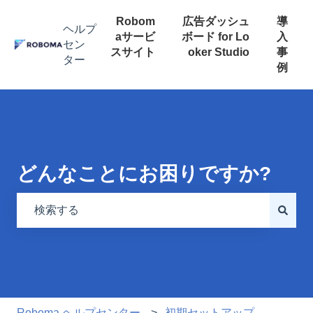
Robom
広告ダッシュ
導
aサービ
ボード for Lo
入
スサイト
oker Studio
事
例
検索フィールドが空なので、候補はありません。
Roboma ヘルプセンター
初期セットアップ