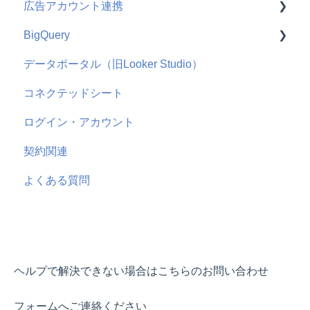
広告アカウント連携
Squad beyond
よくある質問
使い方
BigQuery
Salesforce
よくある質問
使い方
データポータル（旧Looker Studio）
hubspot
よくある質問
機能概要
コネクテッドシート
Adjust
Google
よくある質問
ログイン・アカウント
AppsFlyer
Microsoft
契約関連
よくある質問
SmartNews
よくある質問
ChatGPT
ヘルプで解決できない場合はこちらのお問い合わせ
フォームへご連絡ください