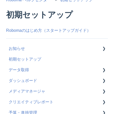
初期セットアップ
Robomaのはじめ方（スタートアップガイド）
お知らせ
初期セットアップ
新機能
データ取得
機能改善
ダッシュボード
仕様変更
メディア共通
メディアマネージャ
Google広告
使い方
クリエイティブレポート
Meta広告
よくある質問
使い方
予算・進捗管理
TikTok広告
よくある質問
使い方