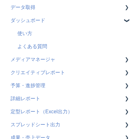
データ取得
機能改善
ダッシュボード
仕様変更
メディア共通
Google広告
使い方
Meta広告
よくある質問
メディアマネージャ
TikTok広告
クリエイティブレポート
X広告
使い方
予算・進捗管理
Microsoft広告
よくある質問
使い方
詳細レポート
よくある質問
使い方
定型レポート（Excel出力）
よくある質問
使い方
スプレッドシート出力
よくある質問
使い方
成果・売上データ
よくある質問
使い方