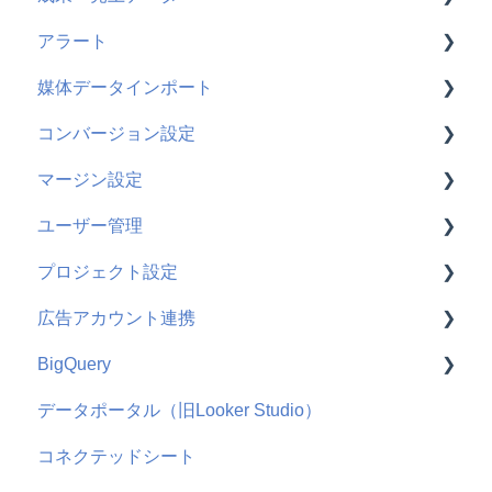
アラート
よくある質問
使い方
媒体データインポート
GA4
使い方
コンバージョン設定
AD EBiS
よくある質問
使い方
マージン設定
WebAntenna
よくある質問
使い方
ユーザー管理
CATS
よくある質問
使い方
プロジェクト設定
ecforce
使い方
広告アカウント連携
Squad beyond
よくある質問
使い方
BigQuery
Salesforce
よくある質問
使い方
データポータル（旧Looker Studio）
hubspot
よくある質問
機能概要
コネクテッドシート
Adjust
Google
よくある質問