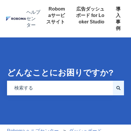
Robom
広告ダッシュ
導
aサービ
ボード for Lo
入
スサイト
oker Studio
事
例
検索フィールドが空なので、候補はありません。
Roboma ヘルプセンター
ダッシュボード