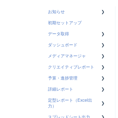
お知らせ
初期セットアップ
新機能
データ取得
機能改善
ダッシュボード
仕様変更
メディア共通
メディアマネージャ
Google広告
使い方
クリエイティブレポート
Meta広告
よくある質問
使い方
予算・進捗管理
TikTok広告
よくある質問
使い方
詳細レポート
X広告
よくある質問
使い方
定型レポート（Excel出
Microsoft広告
よくある質問
使い方
力）
よくある質問
スプレッドシート出力
使い方