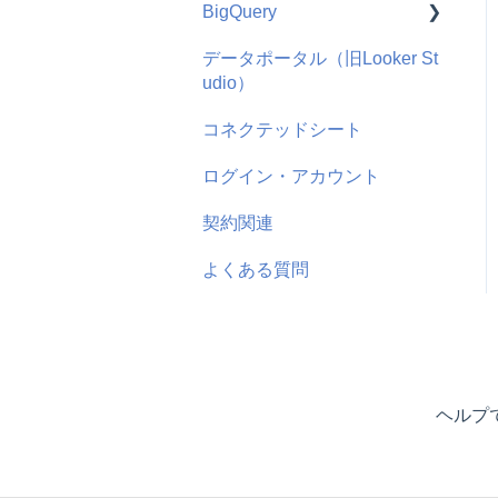
BigQuery
Adjust
使い方
データポータル（旧Looker St
AppsFlyer
よくある質問
機能概要
udio）
よくある質問
Google
よくある質問
コネクテッドシート
Microsoft
ログイン・アカウント
SmartNews
契約関連
ChatGPT
よくある質問
ヘルプ