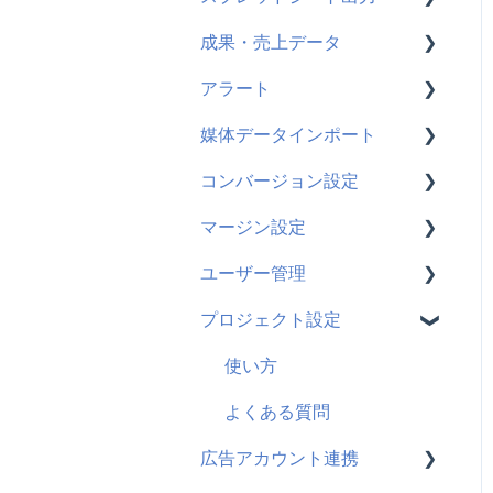
成果・売上データ
よくある質問
使い方
アラート
よくある質問
使い方
媒体データインポート
GA4
使い方
コンバージョン設定
AD EBiS
よくある質問
使い方
マージン設定
WebAntenna
よくある質問
使い方
ユーザー管理
CATS
よくある質問
使い方
プロジェクト設定
ecforce
使い方
Squad beyond
よくある質問
使い方
Salesforce
よくある質問
広告アカウント連携
hubspot