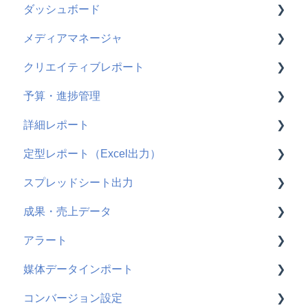
ダッシュボード
仕様変更
メディア共通
メディアマネージャ
Google広告
使い方
クリエイティブレポート
Meta広告
よくある質問
使い方
予算・進捗管理
TikTok広告
よくある質問
使い方
詳細レポート
X広告
よくある質問
使い方
定型レポート（Excel出力）
Microsoft広告
よくある質問
使い方
スプレッドシート出力
よくある質問
使い方
成果・売上データ
よくある質問
使い方
アラート
よくある質問
使い方
媒体データインポート
GA4
使い方
コンバージョン設定
AD EBiS
よくある質問
使い方