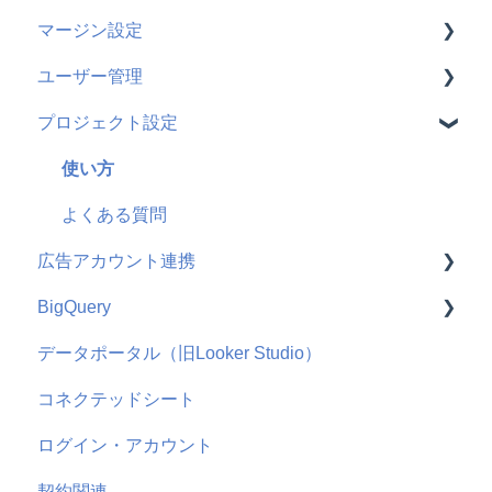
マージン設定
WebAntenna
よくある質問
使い方
ユーザー管理
CATS
よくある質問
使い方
プロジェクト設定
ecforce
使い方
Squad beyond
よくある質問
使い方
Salesforce
よくある質問
広告アカウント連携
hubspot
BigQuery
Adjust
使い方
データポータル（旧Looker Studio）
AppsFlyer
よくある質問
機能概要
コネクテッドシート
よくある質問
Google
よくある質問
ログイン・アカウント
Microsoft
契約関連
SmartNews