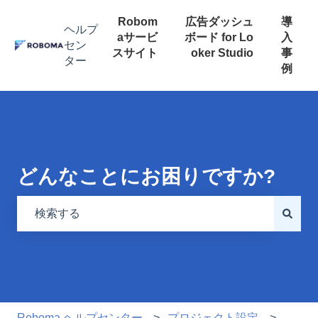
Robom
広告ダッシュ
導
aサービ
ボード for Lo
入
スサイト
oker Studio
事
例
検索フィールドが空なので、候補はありません。
Roboma ヘルプセンター
プロジェクト設定