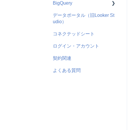
BigQuery
Salesforce
よくある質問
使い方
データポータル（旧Looker St
hubspot
よくある質問
機能概要
udio）
Adjust
Google
よくある質問
コネクテッドシート
AppsFlyer
Microsoft
ログイン・アカウント
よくある質問
SmartNews
契約関連
ChatGPT
よくある質問