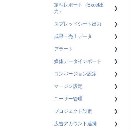
定型レポート（Excel出
よくある質問
使い方
力）
よくある質問
スプレッドシート出力
使い方
成果・売上データ
よくある質問
使い方
アラート
よくある質問
使い方
媒体データインポート
GA4
使い方
コンバージョン設定
AD EBiS
よくある質問
使い方
マージン設定
WebAntenna
よくある質問
使い方
ユーザー管理
CATS
よくある質問
使い方
プロジェクト設定
ecforce
使い方
広告アカウント連携
Squad beyond
よくある質問
使い方