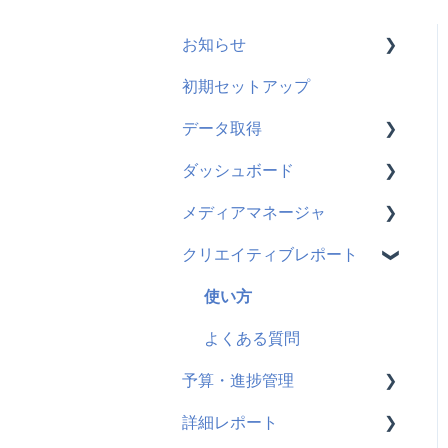
お知らせ
初期セットアップ
新機能
データ取得
機能改善
ダッシュボード
仕様変更
メディア共通
メディアマネージャ
Google広告
使い方
クリエイティブレポート
Meta広告
よくある質問
使い方
TikTok広告
よくある質問
使い方
X広告
よくある質問
予算・進捗管理
Microsoft広告
詳細レポート
使い方